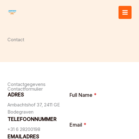
Ga
naar
de
inhoud
Contact
Contactgegevens
Contactformulier
ADRES
Full Name
*
Ambachtshof 37, 2411 GE
Bodegraven
TELEFOONNUMMER
Email
*
+31 6 28200198
EMAILADRES